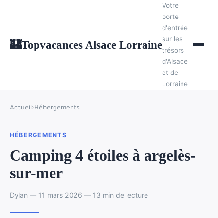
Votre
porte
d'entrée
sur les
Topvacances Alsace Lorraine
🏰
trésors
d'Alsace
et de
Lorraine
Accueil
›
Hébergements
HÉBERGEMENTS
Camping 4 étoiles à argelès-
sur-mer
Dylan — 11 mars 2026 — 13 min de lecture